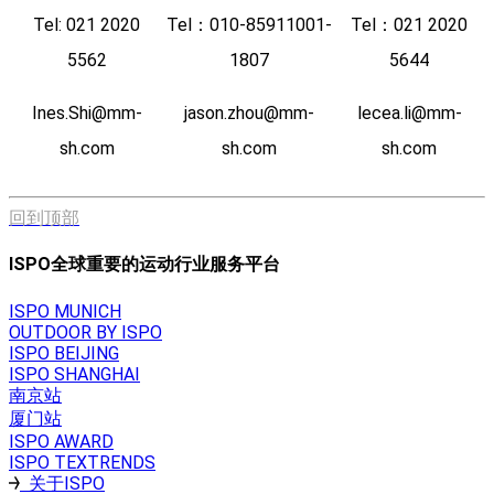
Tel: 021 2020
Tel：010-85911001-
Tel：021 2020
5562
1807
5644
Ines.Shi@mm-
jason.zhou@mm-
lecea.li@mm-
sh.com
sh.com
sh.com
回到顶部
ISPO全球重要的运动行业服务平台
ISPO MUNICH
OUTDOOR BY ISPO
ISPO BEIJING
ISPO SHANGHAI
南京站
厦门站
ISPO AWARD
ISPO TEXTRENDS
关于ISPO