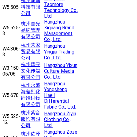
杭州淘马
Taomore
科技有限
W5.505
Technology Co.,
公司
Ltd.
Hangzhou
杭州喜光
W5.525-
Xiguang Brand
品牌管理
3
Management
有限公司
Co., Ltd.
杭州营家
Hangzhou
W4.306-
贸易有限
Yingjia Trading
3
Co., Ltd.
公司
杭州熠寻
Hangzhou Yixun
W3.150-
文化传媒
Culture Media
05/06
Co., Ltd.
有限公司
Hangzhou
杭州永盛
Yongsheng
海差别化
W5.678
Haeil
纤维织物
Differential
有限公司
Fabric Co., Ltd.
杭州紫音
Hangzhou Ziyin
W5.525-
服饰有限
Clothing Co.,
12
Ltd.
公司
Hangzhou Zoze
杭州佐泽