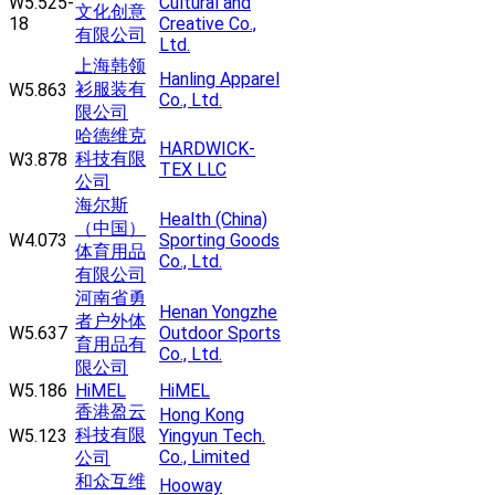
W5.525-
Cultural and
文化创意
18
Creative Co.,
有限公司
Ltd.
上海韩领
Hanling Apparel
衫服装有
W5.863
Co., Ltd.
限公司
哈德维克
HARDWICK-
科技有限
W3.878
TEX LLC
公司
海尔斯
Health (China)
（中国）
W4.073
Sporting Goods
体育用品
Co., Ltd.
有限公司
河南省勇
Henan Yongzhe
者户外体
W5.637
Outdoor Sports
育用品有
Co., Ltd.
限公司
W5.186
HiMEL
HiMEL
香港盈云
Hong Kong
科技有限
W5.123
Yingyun Tech.
Co., Limited
公司
和众互维
Hooway