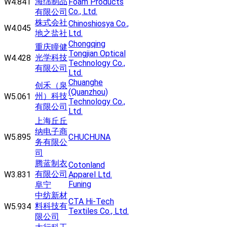
海绵制品
W4.841
Foam Products
Co., Ltd.
有限公司
株式会社
Chinoshiosya Co.,
W4.045
地之盐社
Ltd.
Chongqing
重庆瞳健
Tongjian Optical
光学科技
W4.428
Technology Co.,
有限公司
Ltd.
Chuanghe
创禾（泉
(Quanzhou)
州）科技
W5.061
Technology Co.,
有限公司
Ltd.
上海丘丘
纳电子商
W5.895
CHUCHUNA
务有限公
司
腾蓝制衣
Cotonland
有限公司
W3.831
Apparel Ltd.
Funing
阜宁
中纺新材
CTA Hi-Tech
料科技有
W5.934
Textiles Co., Ltd.
限公司