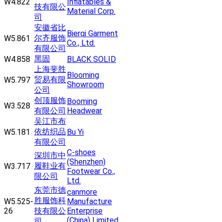
W4.822
Inflatables &
技有限公
Material Corp.
司
安徽省比
Bierqi Garment
尔齐服饰
W5.861
Co., Ltd.
有限公司
黑固
W4.858
BLACK SOLID
上海斐胜
Blooming
贸易有限
W5.797
Showroom
公司
创顶服饰
Booming
W3.528
有限公司
Headwear
吴江市布
依纺织品
W5.181
Bu Yi
有限公司
C-shoes
深圳市中
(Shenzhen)
履鞋业有
W3.717
Footwear Co.,
限公司
Ltd.
东莞市德
canmore
胜服饰科
W5.525-
Manufacture
26
技有限公
Enterprise
(China) Limited
司