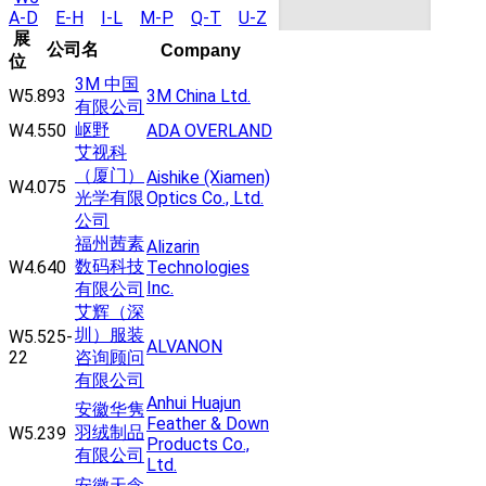
A-D
E-H
I-L
M-P
Q-T
U-Z
展
公司名
Company
位
3M 中国
W5.893
3M China Ltd.
有限公司
岖野
W4.550
ADA OVERLAND
艾视科
（厦门）
Aishike (Xiamen)
W4.075
光学有限
Optics Co., Ltd.
公司
福州茜素
Alizarin
数码科技
W4.640
Technologies
Inc.
有限公司
艾辉（深
圳）服装
W5.525-
ALVANON
22
咨询顾问
有限公司
Anhui Huajun
安徽华隽
Feather & Down
羽绒制品
W5.239
Products Co.,
有限公司
Ltd.
安徽天念