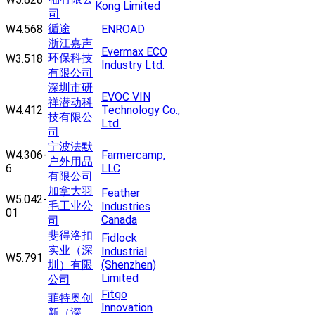
Kong Limited
司
循途
W4.568
ENROAD
浙江嘉声
Evermax ECO
环保科技
W3.518
Industry Ltd.
有限公司
深圳市研
EVOC VIN
祥潜动科
W4.412
Technology Co.,
技有限公
Ltd.
司
宁波法默
W4.306-
Farmercamp,
户外用品
6
LLC
有限公司
加拿大羽
Feather
W5.042-
毛工业公
Industries
01
Canada
司
斐得洛扣
Fidlock
实业（深
Industrial
W5.791
圳）有限
(Shenzhen)
Limited
公司
Fitgo
菲特奥创
Innovation
新（深