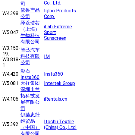
Co., Ltd.
司
依鲁产品
Igloo Products
W4.398
公司
Corp.
绎蔻珐芯
iLab Extreme
（上海）
W5.047
Sport
生物科技
Sunscreen
有限公司
W3.150-
智己汽车
19,
科技有限
IM
W3.818-
公司
1
影石
W4.420
Insta360
Insta360
天祥集团
W5.081
Intertek Group
深圳市兰
拓科技发
W4.106
iRentals.cn
展有限公
司
伊藤忠纤
维贸易
Itochu Textile
W5.392
（中国）
(China) Co., Ltd.
有限公司