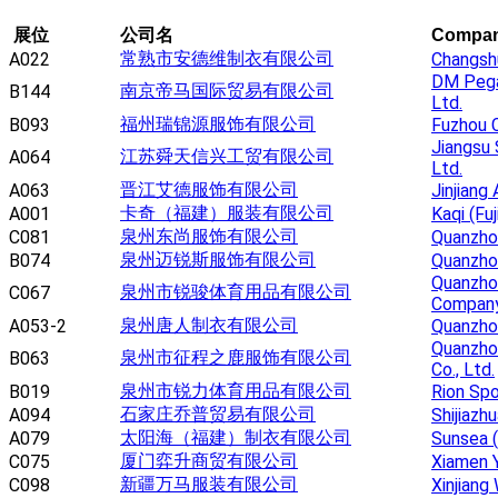
展位
公司名
Compa
常熟市安德维制衣有限公司
A022
Changsh
DM Pegas
南京帝马国际贸易有限公司
B144
Ltd.
福州瑞锦源服饰有限公司
B093
Fuzhou C
Jiangsu 
江苏舜天信兴工贸有限公司
A064
Ltd.
晋江艾德服饰有限公司
A063
Jinjiang 
卡奇（福建）服装有限公司
A001
Kaqi (Fu
泉州东尚服饰有限公司
C081
Quanzhou
泉州迈锐斯服饰有限公司
B074
Quanzho
Quanzhou
泉州市锐骏体育用品有限公司
C067
Compan
泉州唐人制衣有限公司
A053-2
Quanzhou
Quanzho
泉州市征程之鹿服饰有限公司
B063
Co., Ltd.
泉州市锐力体育用品有限公司
B019
Rion Spo
石家庄乔普贸易有限公司
A094
Shijiazh
太阳海（福建）制衣有限公司
A079
Sunsea (
厦门弈升商贸有限公司
C075
Xiamen 
新疆万马服装有限公司
C098
Xinjiang