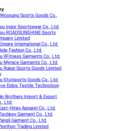
ny
 Woosung Sports Goods Co.,
u Ingor Sportswear Co., Ltd.
hou ROADSUNSHINE Sports
mpany Limited
Empire International Co., Ltd.
Aide Fashion Co., Ltd.
 9Fitness Garments Co., Ltd.
u Myrace Garments Co., Ltd.
 Ruijun Sports Goods Limited
y
 Stutsports Goods Co., Ltd.
ove Eidos Textile Technology
ilin Brothers Import & Export
., Ltd.
ast-Hitex Apparel Co., Ltd.
Techkey Garment Co., Ltd.
angli Garment Co., Ltd.
Yeethon Trading Limited