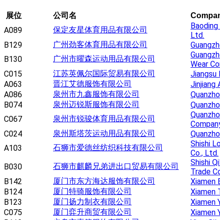
展位
公司名
Compa
Baoding
保定友星体育用品有限公司
A089
Ltd.
广州劲客体育用品有限公司
B129
Guangzho
Guangz
广州市曜森运动用品有限公司
B130
Wear Co
江苏英佩尔国际贸易有限公司
C015
Jiangsu 
晋江艾德服饰有限公司
A063
Jinjiang 
泉州市九鑫服饰有限公司
A086
Quanzhou
泉州迈锐斯服饰有限公司
B074
Quanzho
Quanzhou
泉州市锐骏体育用品有限公司
C067
Compan
泉州斯塔茨运动用品有限公司
C024
Quanzhou
Shishi L
石狮市爱德丝纺织科技有限公司
A103
Co., Ltd.
Shishi Q
石狮市麒麟兄弟进出口贸易有限公司
B030
Trade Co
厦门市东方海达服饰有限公司
B142
Xiamen E
厦门特骑服饰有限公司
B124
Xiamen 
厦门扬力制衣有限公司
B123
Xiamen Y
厦门弈升商贸有限公司
C075
Xiamen 