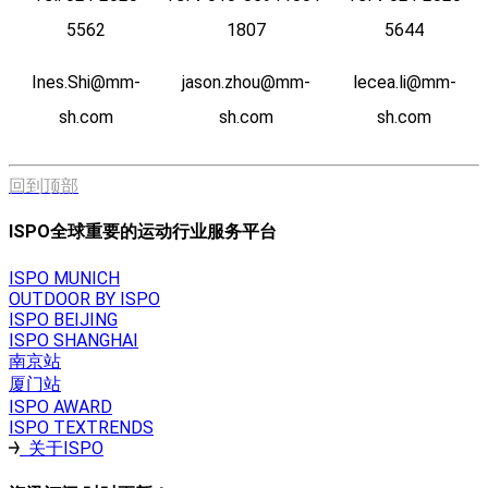
5562
1807
5644
Ines.Shi@mm-
jason.zhou@mm-
lecea.li@mm-
sh.com
sh.com
sh.com
回到顶部
ISPO全球重要的运动行业服务平台
ISPO MUNICH
OUTDOOR BY ISPO
ISPO BEIJING
ISPO SHANGHAI
南京站
厦门站
ISPO AWARD
ISPO TEXTRENDS
关于ISPO