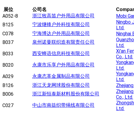
展位
公司名
Compa
浙江牧高笛户外用品有限公司
A052-8
Mobi Gar
Ningbo J
宁波继锋户外科技有限公司
B125
Ltd.
宁海博达户外用品有限公司
C078
Ninghai 
Quanzho
泉州诺曼联织造有限责任公司
B037
Ltd.
Xi'an Fe
西安蜂语信息科技有限公司
B033
Co., Ltd.
Yongkang
永康市乐享户外用品有限公司
B020
Ltd.
Yongkang
永康态革金属制品有限公司
A029
Ltd.
浙江天龙网球股份有限公司
B126
Zhejiang
Zhejiang
浙江新恒泰新材料股份有限公司
B006
Co., Ltd.
Zhongsh
中山市南益织带绳线有限公司
C027
Ltd.