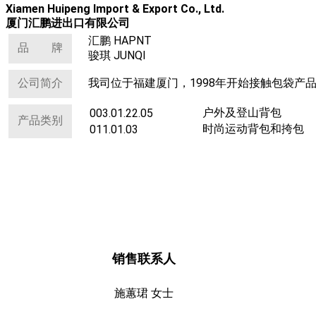
Xiamen Huipeng Import & Export Co., Ltd.
厦门汇鹏进出口有限公司
汇鹏 HAPNT
品 牌
骏琪 JUNQI
我司位于福建厦门，1998年开始接触包袋
公司简介
户外及登山背包
003.01.22.05
产品类别
时尚运动背包和挎包
011.01.03
销售联系人
施蕙珺 女士